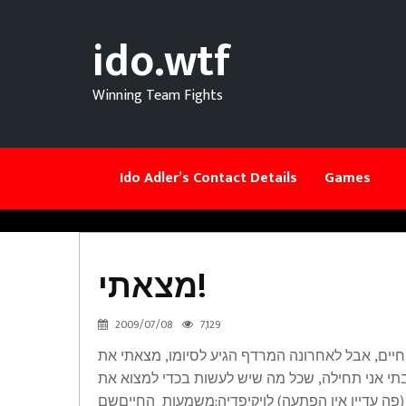
ido.wtf
Winning Team Fights
Ido Adler’s Contact Details
Games
מצאתי!
2009/07/08
7,129
מצאתי!
יים, אבל לאחרונה המרדף הגיע לסיומו, מצאתי את
Articles
י אני תחילה, שכל מה שיש לעשות בכדי למצוא את
(פה עדיין אין הפתעה) לויקיפדיה:משמעות_החייםשם