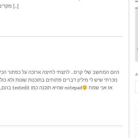
מקדימה את פנינו הודעה המבהירה שיש לשכתב את הערך […]
היום המחשב שלי קרס… לחצתי לחיצה ארוכה על כפתור הכיבו
A
נזכרתי שיש לי מיליון דברים פתוחים בתוכנות שונות ולא 
בהם, שומרות הכל באופן אוטומטי, לא איבדתי כלום, אפילו textedit שהיא תוכנה כמו notepadאז אני שמח