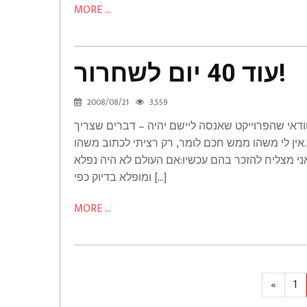
MORE ...
עוד
עוד 40 יום לשחרור!
40
יום
2008/08/21
3,559
לשחרור!
וודאי שהפרוייקט שאנסה ליישם יהיה – דברים שצריך
Thoughts
ין לי משהו ממש חכם לומר, רק רציתי לכתוב משהו
ני מצליח להזכר בהם עכשיו:אם העולם לא היה נפלא
ומופלא בדיוק כפי […]
MORE ...
Posts
Previo
Pa
«
1
page