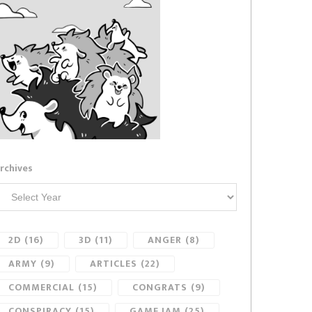
rchives
2D
(16)
3D
(11)
ANGER
(8)
ARMY
(9)
ARTICLES
(22)
COMMERCIAL
(15)
CONGRATS
(9)
CONSPIRACY
(15)
GAME JAM
(25)