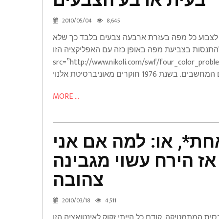
בעית ארבע הצבעים
גדל
ארבע
על
2010/05/04
8,645
הצבעים
רגל
לצבוע כל מפה בעזרת ארבעה צבעים בלבד כך שלא
Articles
אחת*,
סות בצביעת מפה באופן כזה עם האפליקציה הזו: [swfobj
או:
src=”http://www.nikoli.com/swf/four_”] מפות נוספות הבעיה הזו עניינה אותי
למה
אם
אני
MORE ...
כותב
בספר
את
ת*, או: למה אם אני
שמו
אז
ז הירח עשוי מגבינה
הירח
צהובה
עשוי
מגבינה
2010/03/18
4,511
צהובה
יס המתמטיקה. קודם כל הייתי זקוק לאינטואציה הזו
Articles