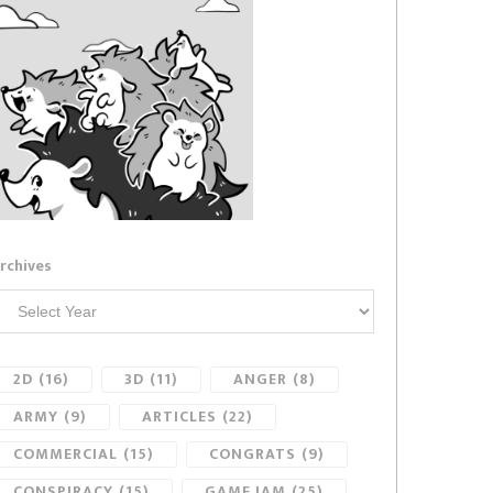
rchives
2D
(16)
3D
(11)
ANGER
(8)
ARMY
(9)
ARTICLES
(22)
COMMERCIAL
(15)
CONGRATS
(9)
CONSPIRACY
(15)
GAME JAM
(25)