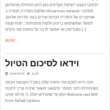
לכתוב! בעצם רשימת הקליפים כאן היום התחילה מהסרטון
הזה:שלקוח מסדרה חמודה בcartoon network מסתבר
שהיוצרים של הסדרה הכניסו שירים בעוד סדרות שלהם,
למשל: שמשתמש ברעיון הלקוח מהמחזמר, חנות קטנה
ומטריפה: ואי אפשר לדבר על מחזות זמר גיקיים […]
MORE ...
וידאו לסיכום הטיול
וידאו
לסיכום
2009/07/15
6,238
הטיול
הכנו וידאו לסכם את החוויה שלנו בשביל הקבוצה הבאה
Pictures
(שהתחילה לפני מספר ימים)אני משאר שיהיה צריך לחכות
המון עד שהווידאו יעלה, כי זה לא יוטיוב Welcome cast b09
from Rafael Cardoso