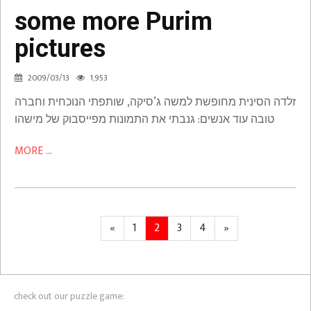
some more Purim
some
pictures
more
Purim
2009/03/13
1,953
pictures
זלדה הסינית מחופשת למשה ג’סיקה, שותפתי הנוכחית וחברה
Media
טובה עוד אנשים: גנבתי את התמונות מפייסבוק של מישהו
MORE ...
Posts
Previous
Page
Page
Page
Page
Next
«
1
2
3
4
»
page
page
pagination
check out our puzzle game: