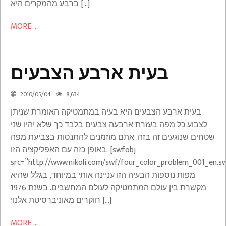
ברבע מהמקרים היא […]
MORE ...
בעית ארבע הצבעים
בעית
ארבע
2010/05/04
8,634
הצבעים
בעית ארבע הצבעים היא בעיה במתמטיקה האומרת שניתן
Articles
לצבוע כל מפה בעזרת ארבעה צבעים בלבד כך שלא יהיו שני
שטחים שנוגעים זה בזה. אתם מוזמנים להתנסות בצביעת מפה
באופן כזה עם האפליקציה הזו: [swfobj
src=”http://www.nikoli.com/swf/four_color_problem_001_en.s
מפות נוספות הבעיה הזו עניינה אותי במיוחד, בגלל שהיא
מקשרת בין עולם המתמטיקה לעולם המחשבים. בשנת 1976
חוקרים מאוניברסיטת אלנוי […]
MORE ...