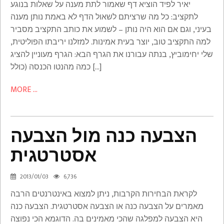
יאיר לפיד הוציא דף שאמור לתת מענה על שאלות בנוגע
Israel
לתקציב: כל מה שרציתם לשאול הדף לא באמת נותן מענה
בעיני, וגם אם הוא היה נותן – לשמוע את כותב התקציב מסביר
למה התקציב טוב, יוצר בעית אמינות. למזלנו יריבתו הפוליטית,
שלי יחימוביץ, בנתה עבורנו את הגרף הבא: הגרף מעוניין להציג
כמה מהנטו הכנסה (כולל […]
MORE ...
הצבעה
הצבעה כנה מול הצבעה
כנה
אסטרטגית
מול
הצבעה
2013/01/03
6,736
אסטרטגית
לקראת הבחירות הקרבות, ניתן למצוא באינטרנטים הרבה
Israel
מאמרים על הצבעה כנה או הצבעה אסטרטגית. הצבעה כנה
היא הצבעה למפלגה שהכי מאמינים בה. הדוגמא הכי נפוצה