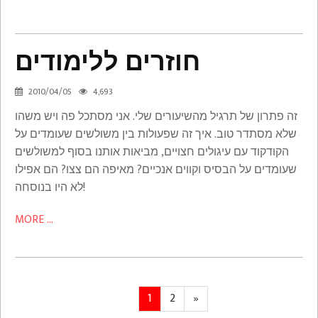
חוזרים ללימודים
חוזרים
2010/04/05
4,693
ללימודים
זה פתרון של תרגיל מהשיעורים שלי. אני מסתכל פה ויש משהו
Math
שלא מסתדר טוב. איך זה שפעולות בין משולשים שעומדים על
הקודקוד עם עיגולים חצויים, מביאות אותנו בסוף למשולשים
שעומדים על הבסיס וקווים אנכיים? מאיפה הם צצו? הם אפילו
לא היו בנוסחה!
MORE ...
Posts
Page
Page
Next
1
2
»
page