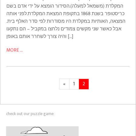
המקלדת (משמאל למעלה).הסידור הומצא על ידי אדם בשם
כריסטופר בשנת 1868 בתקופת המצאת המקלדת.לפני אותה
המצאה, האותיות במקלדת היו מסודרות לפי סדר האלף בית.
אבל כאשר שני מקשים צמודים נלחצו במקביל – הם נתקעו
והיה צורך לשחרר אותם באופן […]
MORE ...
Posts
Previous
Page
Page
«
1
2
page
pagination
check out our puzzle game: