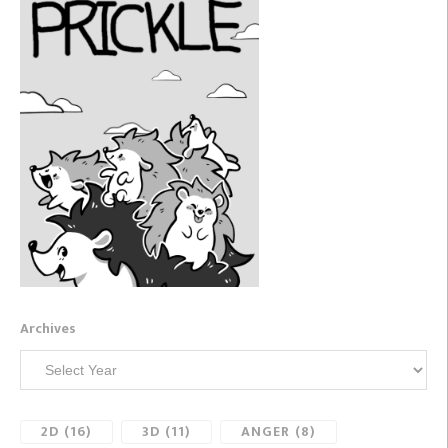
Archives
2D
(16)
3D
(11)
ANGER
(8)