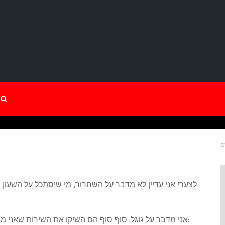
c
לצערי אני עדיין לא מדבר על השחרור, מי שיסתכל על השעון 
אני מדבר על גוגל. סוף סוף הם השיקו את השירות שאני מחכה לו מאז שהכרתי את האינטרנט, והרי הוא לפניכם: