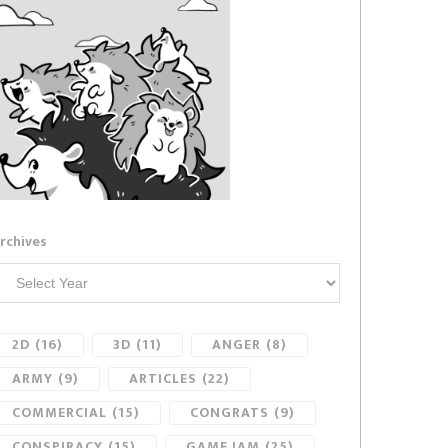
rchives
2D
(16)
3D
(11)
ANGER
(8)
ARMY
(9)
ARTICLES
(22)
COMMERCIAL
(15)
CONGRATS
(9)
CONSPIRACY
(15)
GAME JAM
(25)