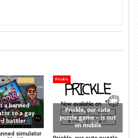
Prickle
m a banned
Prickle, our cute
ator to a gay
puzzle game – is out
rd battler
on mobile
anned simulator
Prickle, our cute puzzle