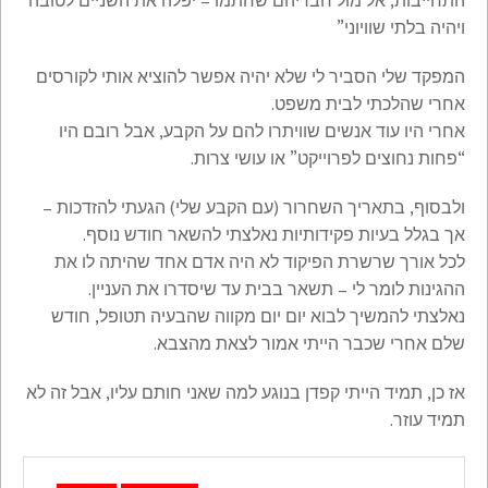
התחייבות, אל מול חבריהם שחתמו – יפלה את השניים לטובה
ויהיה בלתי שוויוני”
המפקד שלי הסביר לי שלא יהיה אפשר להוציא אותי לקורסים
אחרי שהלכתי לבית משפט.
אחרי היו עוד אנשים שוויתרו להם על הקבע, אבל רובם היו
“פחות נחוצים לפרוייקט” או עושי צרות.
ולבסוף, בתאריך השחרור (עם הקבע שלי) הגעתי להזדכות –
אך בגלל בעיות פקידותיות נאלצתי להשאר חודש נוסף.
לכל אורך שרשרת הפיקוד לא היה אדם אחד שהיתה לו את
ההגינות לומר לי – תשאר בבית עד שיסדרו את העניין.
נאלצתי להמשיך לבוא יום יום מקווה שהבעיה תטופל, חודש
שלם אחרי שכבר הייתי אמור לצאת מהצבא.
אז כן, תמיד הייתי קפדן בנוגע למה שאני חותם עליו, אבל זה לא
תמיד עוזר.