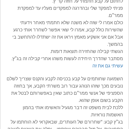
לחתום על קבע חתמתי על חוזה קד”ץ.
פניתי למפקד שלי ובהדרגה למפקדים מעליו עד למפקדת
ממר”ם.
כולם אמרו לי שזה לא משנה שלא חתמתי מאחר וידעתי
שהשירות כולל קבע, אמרו לי שאי אפשר לשחרר אותי כרגע
אבל אם אני אשקיע מאמץ ויראו את זה ישתדלו להתחשב בי
בהמשך.
הגשתי קבילה שהחזירה תוצאות דומות.
מסתבר שהדרך היחידה לעשות משהו אחרי קבילה זה בג”ץ.
עשיתי גם את זה
השמועה שחותמים על קבע בכניסה לקבע והקנס שצריך לשלם
נובעים מכך שזהו הנוהג עבור רוב משרתי הקבע, אך בחוזה
הספציפי של אנשי ממר”ם כתוב שאין באפשרותם לבטל את
הקבע בשום אופן שהוא.
ללכת לבית משפט זה דבר מגעיל והאשימו אותי בהמון
האשמות נוראיות.
בג”ץ קבע: “שחרורם של העותרים, שבאקראי לא הוחתמו על