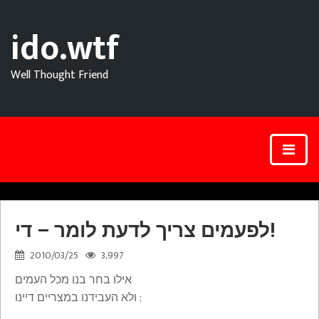
ido.wtf
Well Thought Friend
לפעמים צריך לדעת לומר – די!
2010/03/25
3,997
אילו בחר בנו מכל העמים
ולא העבידנו במצריים דיינו :