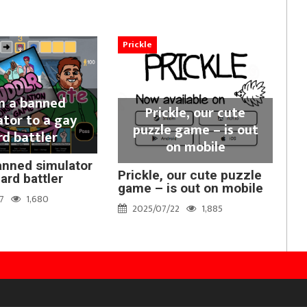
Prickle
m a banned
Prickle, our cute
ator to a gay
puzzle game – is out
rd battler
on mobile
anned simulator
Prickle, our cute puzzle
ard battler
game – is out on mobile
7
1,680
2025/07/22
1,885