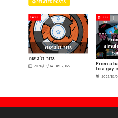
RELATED POSTS
Israel
Queer
Fro
simul
גזור ת’כיפה
ca
גזור ת’כיפה
From a b
2026/05/04
2,365
to a gay c
2025/10/0