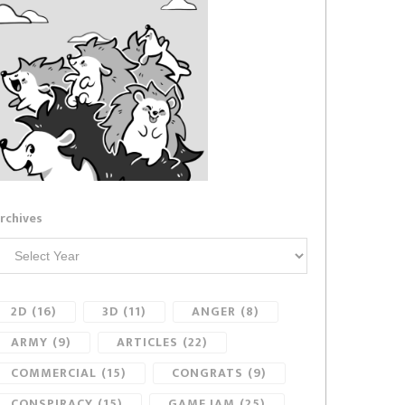
rchives
2D
(16)
3D
(11)
ANGER
(8)
ARMY
(9)
ARTICLES
(22)
COMMERCIAL
(15)
CONGRATS
(9)
CONSPIRACY
(15)
GAME JAM
(25)