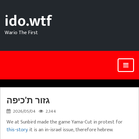
ido.wtf
Wario The First
גזור ת’כיפה
2026/05/04
2,344
We at Sunbird made the game Yama-Cut in protest for
this-story
. it is an in-israel issue, therefore hebrew.